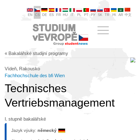
EN
CS
DE
ES
FR
HU
IT
PL
PT
РУ
SK
TR
УК
AR
中文
« Bakalářské studijní programy
Vídeň, Rakousko
Fachhochschule des bfi Wien
Technisches
Vertriebsmanagement
I. stupně bakalářské
Jazyk výuky:
německý