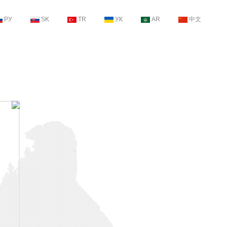
РУ
SK
TR
УК
AR
中文