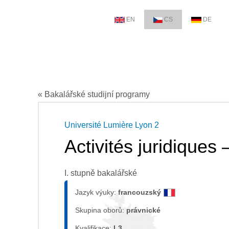
EN
CS
DE
« Bakalářské studijní programy
Université Lumière Lyon 2
Activités juridiques 
I. stupně bakalářské
Jazyk výuky:
francouzský
Skupina oborů:
právnické
Kvalifikace:
L3