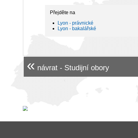
Přejděte na
Lyon - právnické
Lyon - bakalářské
«
návrat - Studijní obory