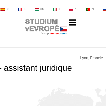
ES
FR
HU
IT
PL
PT
Lyon, Francie
– assistant juridique