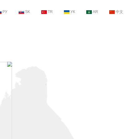
РУ
SK
TR
УК
AR
中文