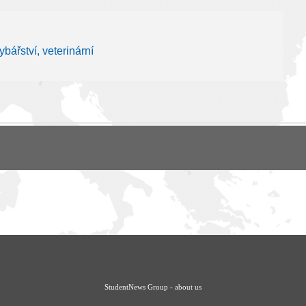
ybářství, veterinární
StudentNews Group - about us