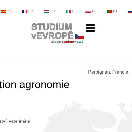
ES
FR
HU
IT
PL
PT
Perpignan, Francie
tion agronomie
tví, veterinární