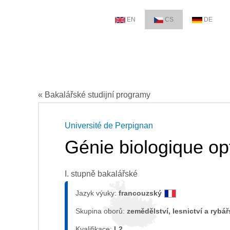
EN
CS
DE
« Bakalářské studijní programy
Université de Perpignan
Génie biologique op
I. stupně bakalářské
Jazyk výuky:
francouzský
Skupina oborů:
zemědělství, lesnictví a rybářs
Kvalifikace:
L2