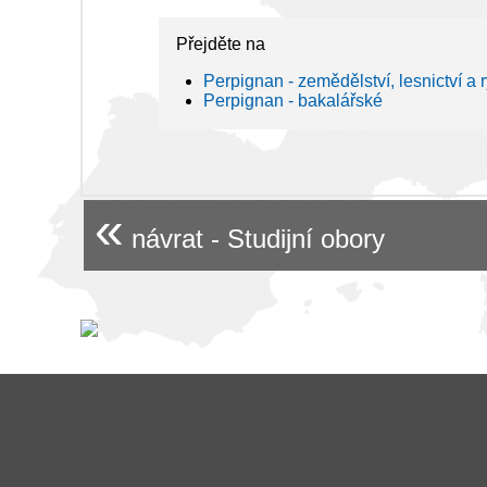
Přejděte na
Perpignan - zemědělství, lesnictví a r
Perpignan - bakalářské
«
návrat - Studijní obory