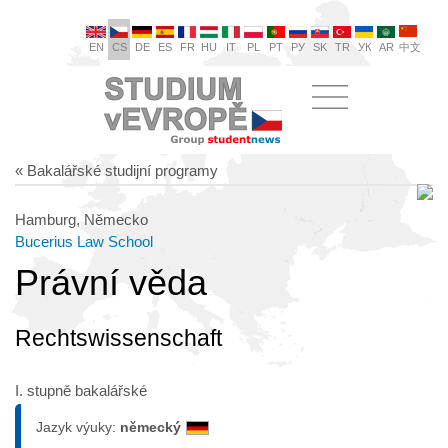
EN
CS
DE
ES
FR
HU
IT
PL
PT
РУ
SK
TR
УК
AR
中文
« Bakalářské studijní programy
Hamburg, Německo
Bucerius Law School
Právní věda
Rechtswissenschaft
I. stupně bakalářské
Jazyk výuky:
německý