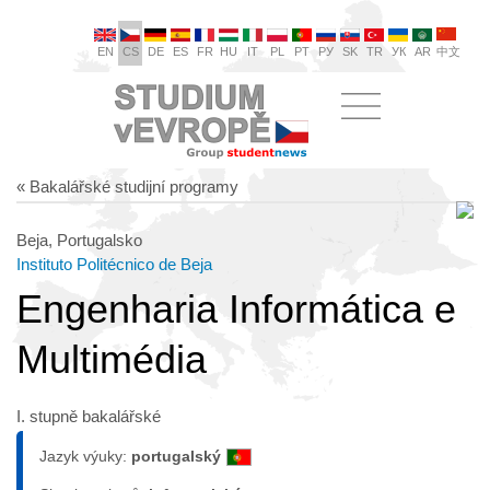
EN
CS
DE
ES
FR
HU
IT
PL
PT
РУ
SK
TR
УК
AR
中文
« Bakalářské studijní programy
Beja, Portugalsko
Instituto Politécnico de Beja
Engenharia Informática e
Multimédia
I. stupně bakalářské
Jazyk výuky:
portugalský