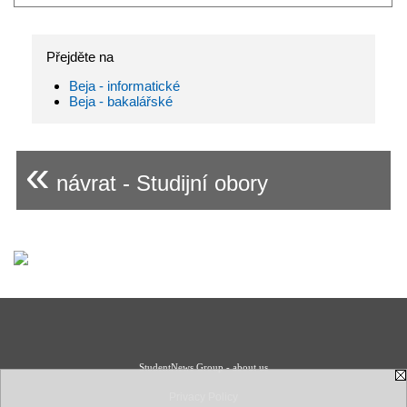
Přejděte na
Beja - informatické
Beja - bakalářské
«
návrat - Studijní obory
StudentNews Group - about us
Privacy Policy