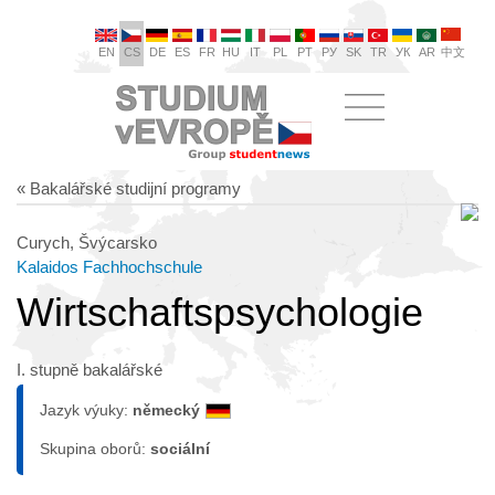
EN
CS
DE
ES
FR
HU
IT
PL
PT
РУ
SK
TR
УК
AR
中文
« Bakalářské studijní programy
Curych, Švýcarsko
Kalaidos Fachhochschule
Wirtschaftspsychologie
I. stupně bakalářské
Jazyk výuky:
německý
Skupina oborů:
sociální