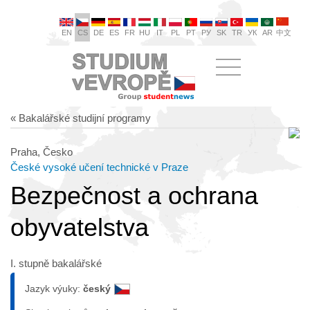
EN
CS
DE
ES
FR
HU
IT
PL
PT
РУ
SK
TR
УК
AR
中文
« Bakalářské studijní programy
Praha, Česko
České vysoké učení technické v Praze
Bezpečnost a ochrana
obyvatelstva
I. stupně bakalářské
Jazyk výuky:
český