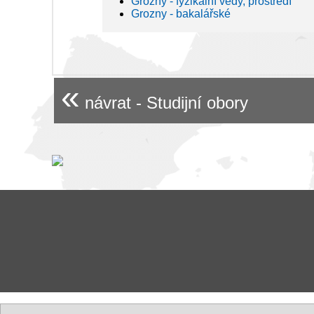
Grozny - fyzikální vědy, prostředí
Grozny - bakalářské
«
návrat - Studijní obory