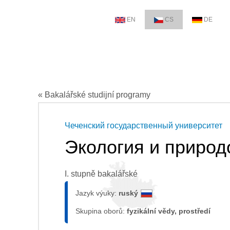
EN
CS
DE
« Bakalářské studijní programy
Чеченский государственный университет
Экология и приро
I. stupně bakalářské
Jazyk výuky:
ruský
Skupina oborů:
fyzikální vědy, prostředí