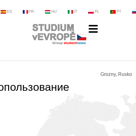
ES
FR
HU
IT
PL
PT
Grozny, Rusko
допользование