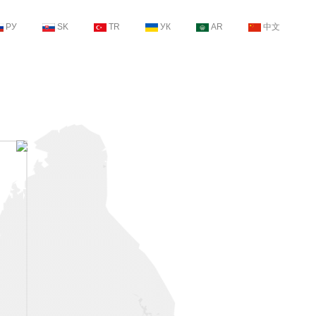
РУ
SK
TR
УК
AR
中文