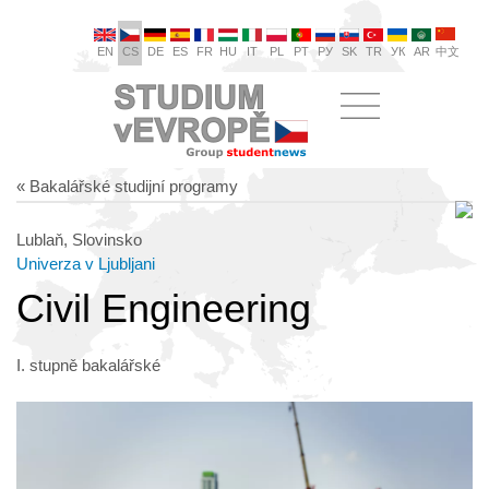
EN
CS
DE
ES
FR
HU
IT
PL
PT
РУ
SK
TR
УК
AR
中文
« Bakalářské studijní programy
Lublaň, Slovinsko
Univerza v Ljubljani
Civil Engineering
I. stupně bakalářské