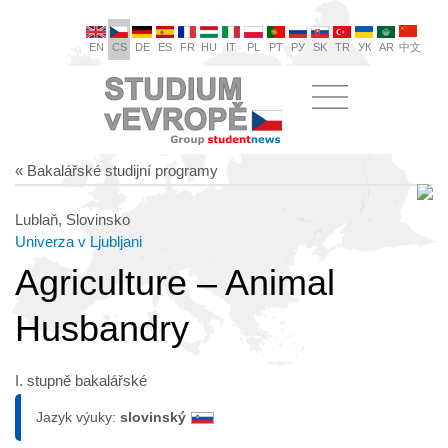
EN
CS
DE
ES
FR
HU
IT
PL
PT
РУ
SK
TR
УК
AR
中文
« Bakalářské studijní programy
Lublaň, Slovinsko
Univerza v Ljubljani
Agriculture – Animal
Husbandry
I. stupně bakalářské
Jazyk výuky:
slovinský