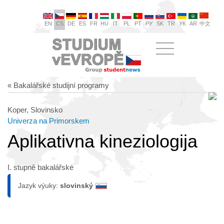
EN
CS
DE
ES
FR
HU
IT
PL
PT
РУ
SK
TR
УК
AR
中文
« Bakalářské studijní programy
Koper, Slovinsko
Univerza na Primorskem
Aplikativna kineziologija
I. stupně bakalářské
Jazyk výuky:
slovinský