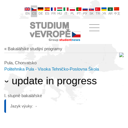
EN
CS
DE
ES
FR
HU
IT
PL
PT
РУ
SK
TR
УК
AR
中文
« Bakalářské studijní programy
Pula, Chorvatsko
Politehnika Pula - Visoka Tehničko-Poslovna Škola
⏑ update in progress
I. stupně bakalářské
Jazyk výuky: