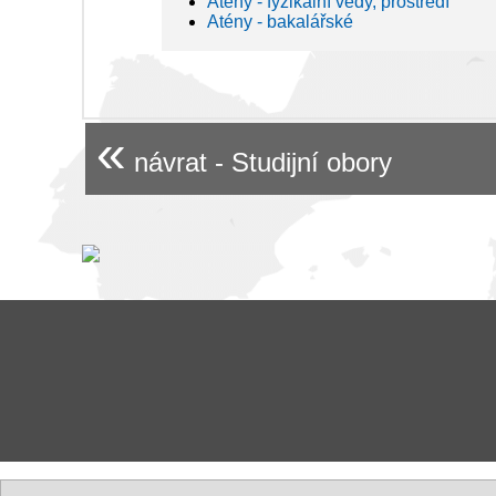
Atény - fyzikální vědy, prostředí
Atény - bakalářské
«
návrat - Studijní obory