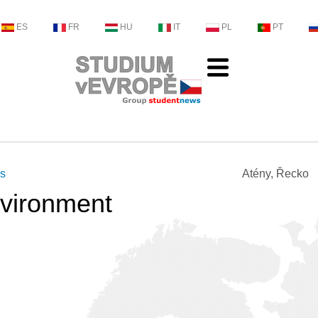
ES
FR
HU
IT
PL
PT
ns
Atény, Řecko
vironment