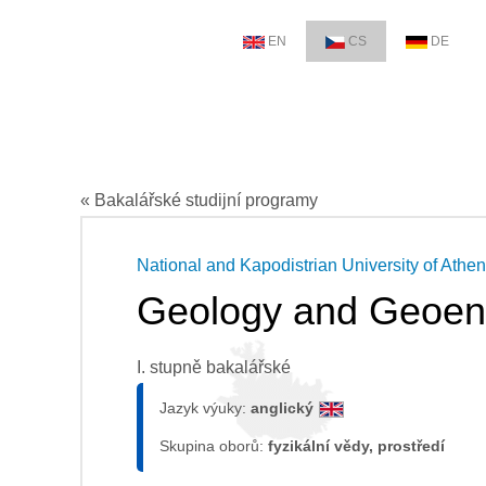
EN
CS
DE
« Bakalářské studijní programy
National and Kapodistrian University of Athe
Geology and Geoen
I. stupně bakalářské
Jazyk výuky:
anglický
Skupina oborů:
fyzikální vědy, prostředí