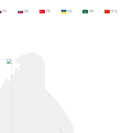
РУ
SK
TR
УК
AR
中文