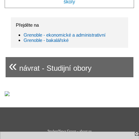
školy
Přejděte na
Grenoble - ekonomické a administrativní
Grenoble - bakalářské
«
návrat - Studijní obory
StudentNews Group - about us