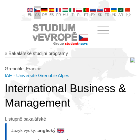
EN
CS
DE
ES
FR
HU
IT
PL
PT
РУ
SK
TR
УК
AR
中文
« Bakalářské studijní programy
Grenoble, Francie
IAE - Université Grenoble Alpes
International Business &
Management
I. stupně bakalářské
Jazyk výuky:
anglický