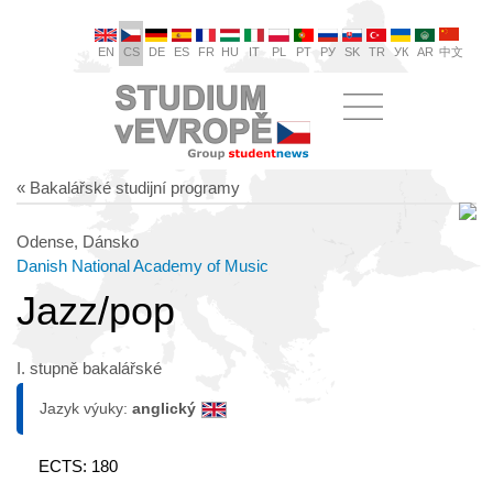
EN
CS
DE
ES
FR
HU
IT
PL
PT
РУ
SK
TR
УК
AR
中文
« Bakalářské studijní programy
Odense, Dánsko
Danish National Academy of Music
Jazz/pop
I. stupně bakalářské
Jazyk výuky:
anglický
ECTS: 180