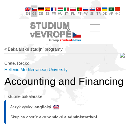
EN
CS
DE
ES
FR
HU
IT
PL
PT
РУ
SK
TR
УК
AR
中文
« Bakalářské studijní programy
Crete, Řecko
Hellenic Mediterranean University
Accounting and Financing
I. stupně bakalářské
Jazyk výuky:
anglický
Skupina oborů:
ekonomické a administrativní