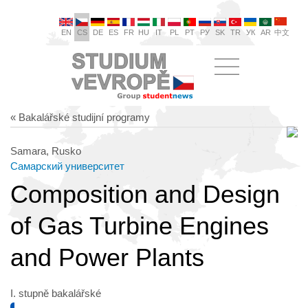
EN
CS
DE
ES
FR
HU
IT
PL
PT
РУ
SK
TR
УК
AR
中文
« Bakalářské studijní programy
Samara, Rusko
Самарский университет
Composition and Design
of Gas Turbine Engines
and Power Plants
I. stupně bakalářské