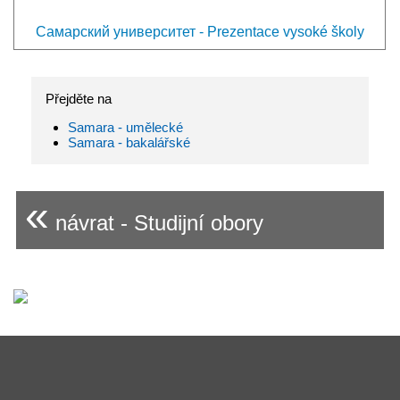
Самарский университет - Prezentace vysoké školy
Přejděte na
Samara - umělecké
Samara - bakalářské
«
návrat - Studijní obory