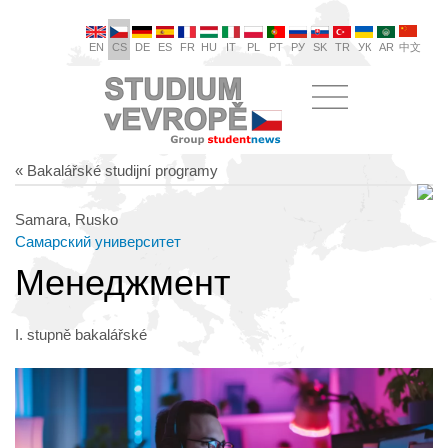
EN
CS
DE
ES
FR
HU
IT
PL
PT
РУ
SK
TR
УК
AR
中文
« Bakalářské studijní programy
Samara, Rusko
Самарский университет
Менеджмент
I. stupně bakalářské