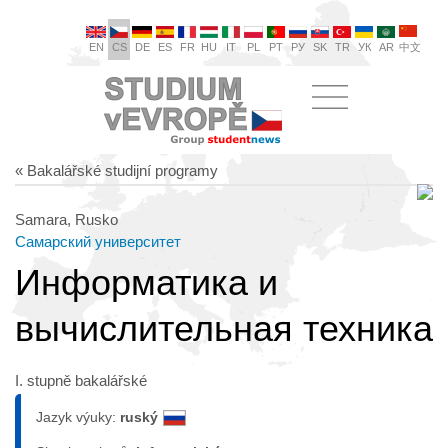
EN
CS
DE
ES
FR
HU
IT
PL
PT
РУ
SK
TR
УК
AR
中文
« Bakalářské studijní programy
Samara, Rusko
Самарский университет
Информатика и
вычислительная техника
I. stupně bakalářské
Jazyk výuky:
ruský