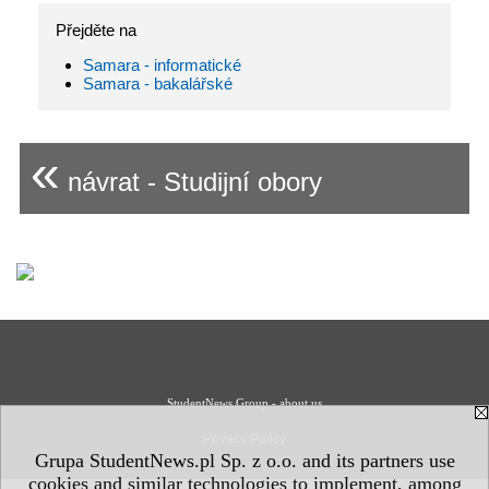
Přejděte na
Samara - informatické
Samara - bakalářské
«
návrat - Studijní obory
StudentNews Group - about us
Privacy Policy
Grupa StudentNews.pl Sp. z o.o. and its partners use
cookies and similar technologies to implement, among