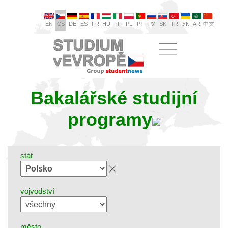
EN
CS
DE
ES
FR
HU
IT
PL
PT
РУ
SK
TR
УК
AR
中文
Bakalářské studijní
programy
stát
vojvodství
město