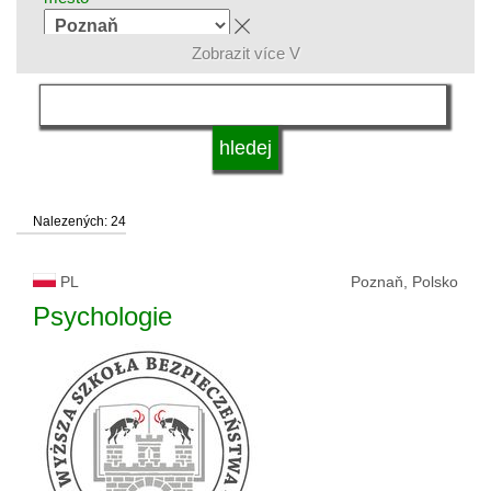
Zobrazit více V
skupina oborů
jazyk
Nalezených: 24
systém studia
PL
Poznaň, Polsko
druh vysoké školy
Psychologie
status vysoké školy