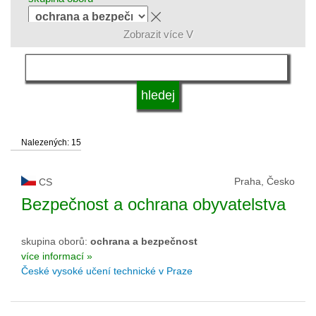
Zobrazit více V
jazyk
druh vysoké školy
Nalezených: 15
status vysoké školy
Praha, Česko
CS
Bezpečnost a ochrana obyvatelstva
skupina oborů:
ochrana a bezpečnost
více informací »
České vysoké učení technické v Praze