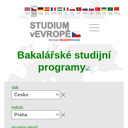
EN
CS
DE
ES
FR
HU
IT
PL
PT
РУ
SK
TR
УК
AR
中文
Bakalářské studijní
programy
stát
město
skupina oborů