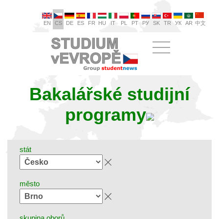
EN
CS
DE
ES
FR
HU
IT
PL
PT
РУ
SK
TR
УК
AR
中文
Bakalářské studijní
programy
stát
město
skupina oborů