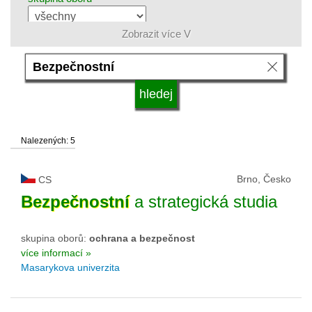
Zobrazit více V
jazyk
druh vysoké školy
Nalezených: 5
status vysoké školy
Brno, Česko
CS
Bezpečnostní
a strategická studia
skupina oborů:
ochrana a bezpečnost
více informací »
Masarykova univerzita