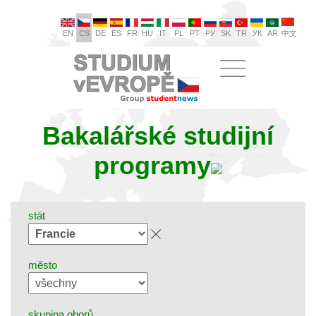
EN
CS
DE
ES
FR
HU
IT
PL
PT
РУ
SK
TR
УК
AR
中文
Bakalářské studijní
programy
stát
město
skupina oborů