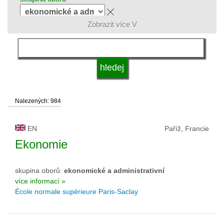
Zobrazit více V
jazyk
kvalifikace
Nalezených: 984
druh vysoké školy
EN
Paříž, Francie
status vysoké školy
Ekonomie
skupina oborů:
ekonomické a administrativní
více informací »
École normale supérieure Paris-Saclay