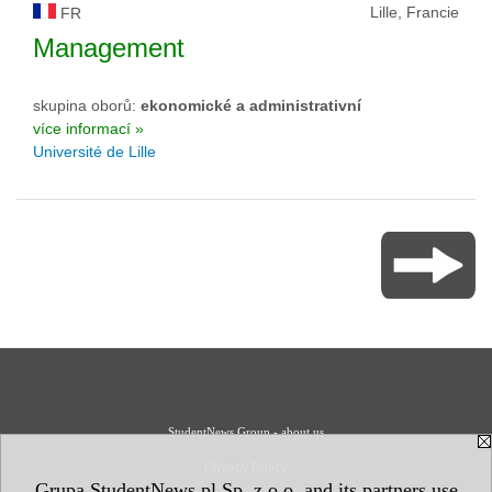
Lille, Francie
FR
Management
skupina oborů:
ekonomické a administrativní
více informací »
Université de Lille
StudentNews Group - about us
Privacy Policy
Grupa StudentNews.pl Sp. z o.o. and its partners use