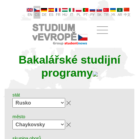
EN
CS
DE
ES
FR
HU
IT
PL
PT
РУ
SK
TR
УК
AR
中文
Bakalářské studijní
programy
stát
město
skupina oborů