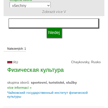
Zobrazit více V
jazyk
druh vysoké školy
Nalezených: 1
status vysoké školy
Chaykovsky, Rusko
RU
Физическая культура
skupina oborů:
sportovní, turistické, služby
více informací »
Чайковский государственный институт физической
культуры