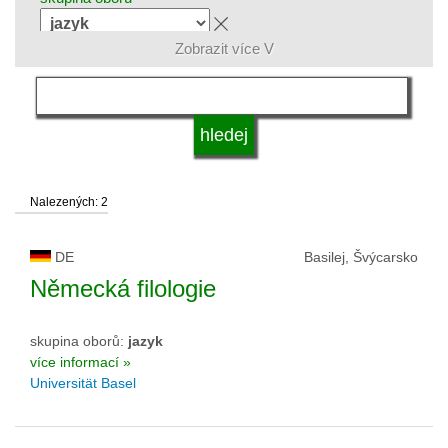
Zobrazit více V
jazyk
druh vysoké školy
Nalezených: 2
status vysoké školy
DE
Basilej, Švýcarsko
Německá filologie
skupina oborů:
jazyk
více informací »
Universität Basel