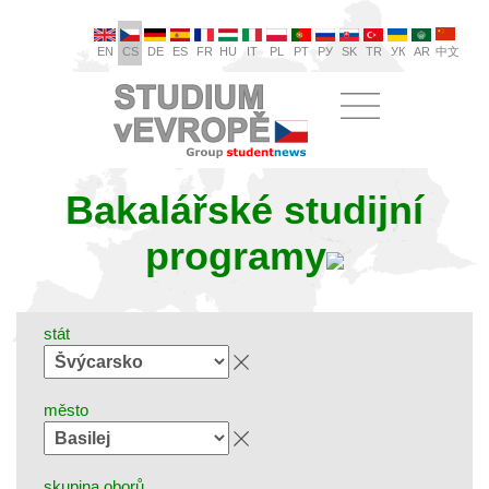
EN
CS
DE
ES
FR
HU
IT
PL
PT
РУ
SK
TR
УК
AR
中文
Bakalářské studijní
programy
stát
město
skupina oborů