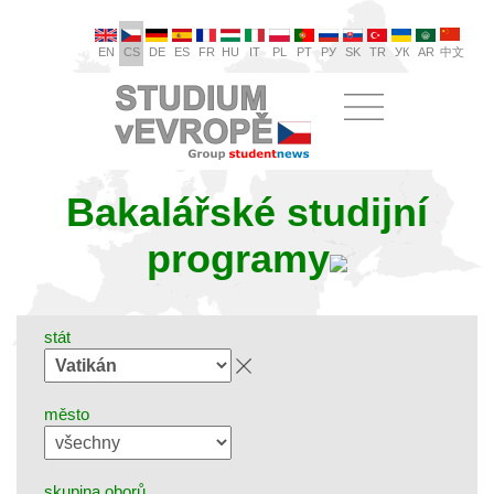
EN
CS
DE
ES
FR
HU
IT
PL
PT
РУ
SK
TR
УК
AR
中文
Bakalářské studijní
programy
stát
město
skupina oborů